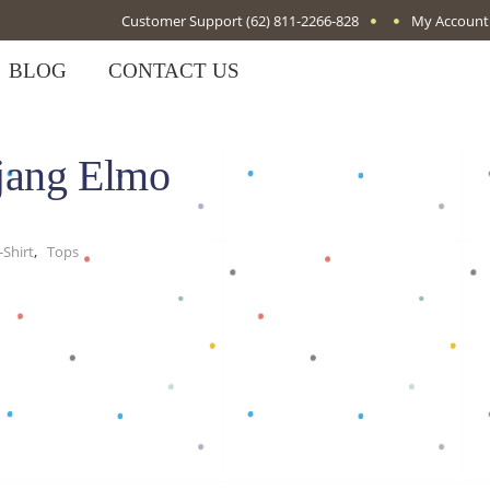
Customer Support
(62) 811-2266-828
My Account
BLOG
CONTACT US
jang Elmo
,
Shirt
Tops