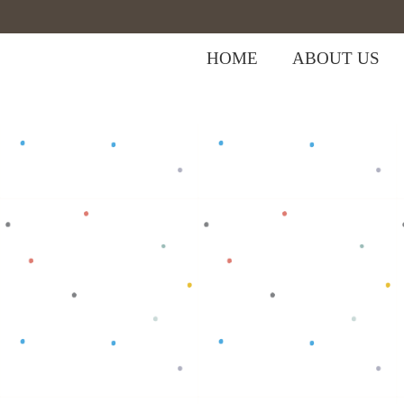
HOME
ABOUT US
,
Home
>
Shop
>
Baju Bayi
Oblong/T-Shi