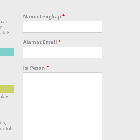
Nama Lengkap
*
duan
an
aktis,
Alamat Email
*
ur
Isi Pesan
*
aktis
is,
untuk