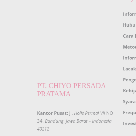
Infor
Hubu
Cara
Meto
Infor
Lacak
Peng
PT. CHIYO PERSADA
Kebij
PRATAMA
Syara
Frequ
Kantor Pusat:
Jl.
Holis Permai VII
NO
34,
Bandung
,
Jawa Barat – Indonesia
Inves
40212