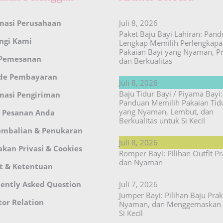
masi Perusahaan
Juli 8, 2026
Paket Baju Bayi Lahiran: Pan
ngi Kami
Lengkap Memilih Perlengkap
Pakaian Bayi yang Nyaman, Pr
 Pemesanan
dan Berkualitas
de Pembayaran
Juli 8, 2026
Baju Tidur Bayi / Piyama Bayi:
masi Pengiriman
Panduan Memilih Pakaian Tid
yang Nyaman, Lembut, dan
 Pesanan Anda
Berkualitas untuk Si Kecil
embalian & Penukaran
Juli 8, 2026
akan Privasi & Cookies
Romper Bayi: Pilihan Outfit Pr
dan Nyaman
t & Ketentuan
ently Asked Question
Juli 7, 2026
Jumper Bayi: Pilihan Baju Prakt
tor Relation
Nyaman, dan Menggemaskan 
Si Kecil