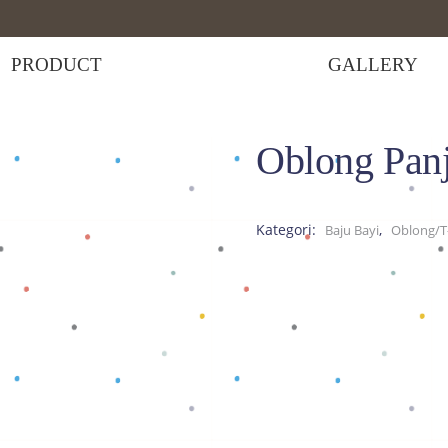
PRODUCT
GALLERY
Oblong Pan
,
rt
Tops
>
Oblong Panjang Elmo
Kategori:
,
Baju Bayi
Oblong/T-