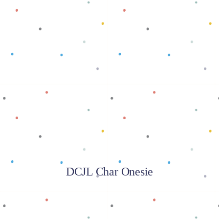
Baca selengkapnya
DCJL Char Onesie