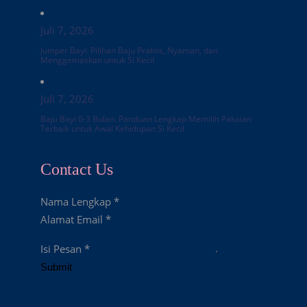
Juli 7, 2026
Jumper Bayi: Pilihan Baju Praktis, Nyaman, dan
Menggemaskan untuk Si Kecil
Juli 7, 2026
Baju Bayi 0-3 Bulan: Panduan Lengkap Memilih Pakaian
Terbaik untuk Awal Kehidupan Si Kecil
Contact Us
Nama Lengkap
*
Alamat Email
*
Isi Pesan
*
Submit