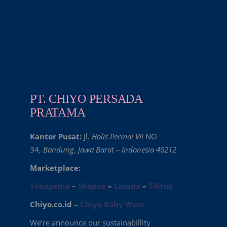
PT. CHIYO PERSADA
PRATAMA
Kantor Pusat:
Jl.
Holis Permai VII
NO
34,
Bandung
,
Jawa Barat – Indonesia 40212
Marketplace:
Tokopedia
–
Shopee
–
Lazada
–
Tiktok
Chiyo.co.id –
Chiyo Baby Wear
We’re announce our sustainabillity