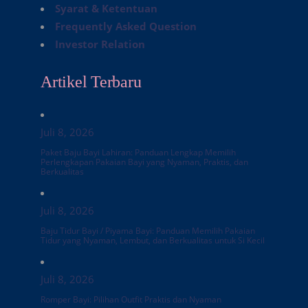
Syarat & Ketentuan
Frequently Asked Question
Investor Relation
Artikel Terbaru
Juli 8, 2026
Paket Baju Bayi Lahiran: Panduan Lengkap Memilih
Perlengkapan Pakaian Bayi yang Nyaman, Praktis, dan
Berkualitas
Juli 8, 2026
Baju Tidur Bayi / Piyama Bayi: Panduan Memilih Pakaian
Tidur yang Nyaman, Lembut, dan Berkualitas untuk Si Kecil
Juli 8, 2026
Romper Bayi: Pilihan Outfit Praktis dan Nyaman