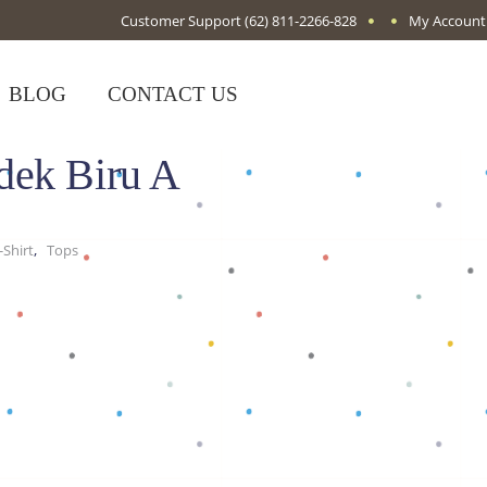
Customer Support
(62) 811-2266-828
My Account
BLOG
CONTACT US
dek Biru A
,
Shirt
Tops