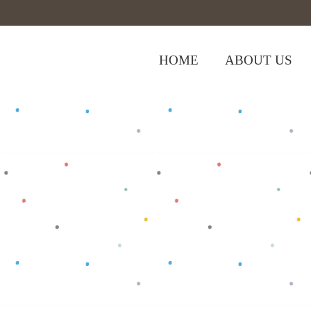
HOME
ABOUT US
,
Home
>
Shop
>
Baju Bayi
Oblong/T-Shi