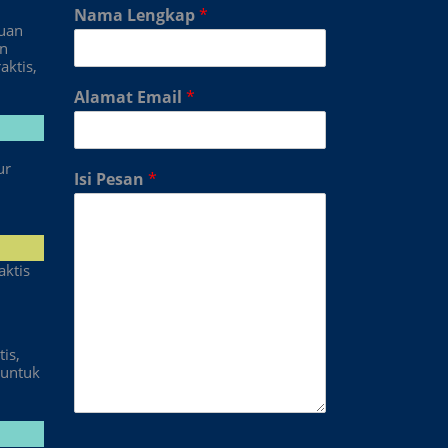
Nama Lengkap
*
duan
an
aktis,
Alamat Email
*
ur
Isi Pesan
*
aktis
is,
untuk