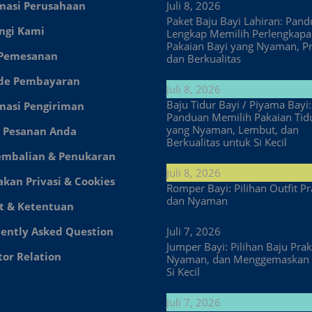
masi Perusahaan
Juli 8, 2026
Paket Baju Bayi Lahiran: Pan
ngi Kami
Lengkap Memilih Perlengkap
Pakaian Bayi yang Nyaman, Pr
 Pemesanan
dan Berkualitas
de Pembayaran
Juli 8, 2026
Baju Tidur Bayi / Piyama Bayi:
masi Pengiriman
Panduan Memilih Pakaian Tid
yang Nyaman, Lembut, dan
 Pesanan Anda
Berkualitas untuk Si Kecil
embalian & Penukaran
Juli 8, 2026
akan Privasi & Cookies
Romper Bayi: Pilihan Outfit Pr
dan Nyaman
t & Ketentuan
ently Asked Question
Juli 7, 2026
Jumper Bayi: Pilihan Baju Prakt
tor Relation
Nyaman, dan Menggemaskan 
Si Kecil
Juli 7, 2026