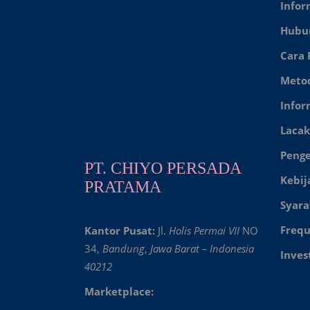
Infor
Hubu
Cara
Meto
Infor
Lacak
Peng
PT. CHIYO PERSADA
Kebij
PRATAMA
Syara
Frequ
Kantor Pusat:
Jl.
Holis Permai VII
NO
34,
Bandung
,
Jawa Barat – Indonesia
Inves
40212
Marketplace: