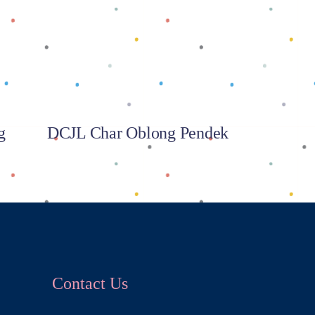
Baca selengkapnya
g
DCJL Char Oblong Pendek
Contact Us