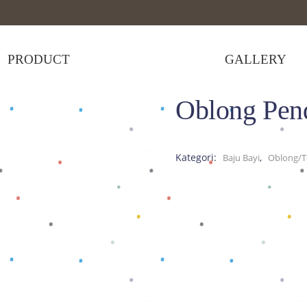
PRODUCT
GALLERY
Oblong Pen
,
rt
Tops
>
Oblong Pendek Biru A
Kategori:
,
Baju Bayi
Oblong/T-