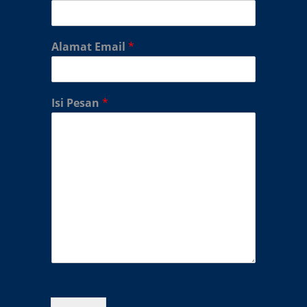
Alamat Email
*
Isi Pesan
*