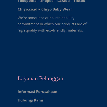
Tokopedia
–
Shopee
–
Lazada
–
Tiktok
Chiyo.co.id –
Chiyo Baby Wear
We’re announce our sustainabillity
commitment in which our products are of
high quality with eco-friendly materials.
Layanan Pelanggan
Informasi Perusahaan
Hubungi Kami