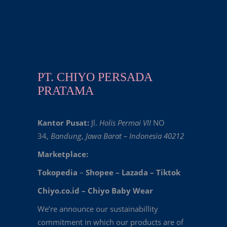
PT. CHIYO PERSADA
PRATAMA
Kantor Pusat:
Jl.
Holis Permai VII
NO
34,
Bandung
,
Jawa Barat – Indonesia 40212
Marketplace:
Tokopedia
–
Shopee
–
Lazada
–
Tiktok
Chiyo.co.id –
Chiyo Baby Wear
We’re announce our sustainabillity
commitment in which our products are of