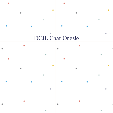
DCJL Char Onesie
Baca selengkapnya