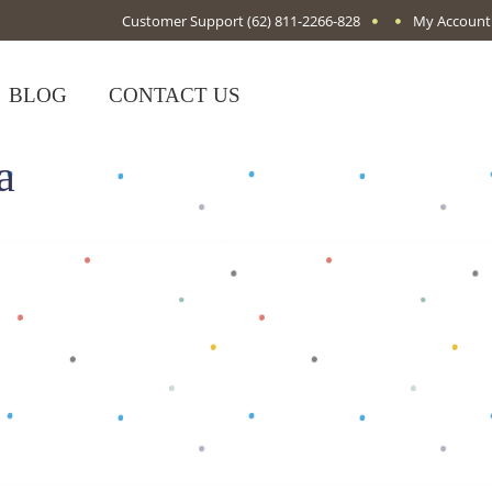
Customer Support
(62) 811-2266-828
My Account
BLOG
CONTACT US
a