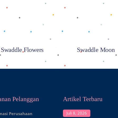
Baca selengkapnya
Baca selengkapnya
Swaddle Flowers
Swaddle Moon
anan Pelanggan
Artikel Terbaru
Juli 8, 2026
masi Perusahaan