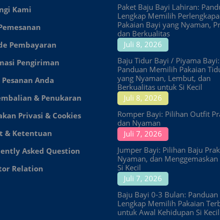
Paket Baju Bayi Lahiran: Pan
ngi Kami
Lengkap Memilih Perlengkap
Pakaian Bayi yang Nyaman, Pr
 Pemesanan
dan Berkualitas
Juli 8, 2026
de Pembayaran
Baju Tidur Bayi / Piyama Bayi:
masi Pengiriman
Panduan Memilih Pakaian Tid
yang Nyaman, Lembut, dan
 Pesanan Anda
Berkualitas untuk Si Kecil
embalian & Penukaran
Juli 8, 2026
Romper Bayi: Pilihan Outfit Pr
akan Privasi & Cookies
dan Nyaman
t & Ketentuan
Juli 7, 2026
Jumper Bayi: Pilihan Baju Prakt
ently Asked Question
Nyaman, dan Menggemaskan 
Si Kecil
tor Relation
Juli 7, 2026
Baju Bayi 0-3 Bulan: Panduan
Lengkap Memilih Pakaian Ter
untuk Awal Kehidupan Si Kecil