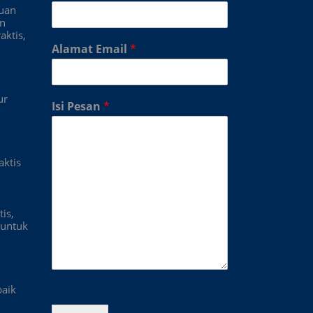
duan
an
aktis,
Alamat Email
*
ur
Isi Pesan
*
aktis
is,
untuk
baik