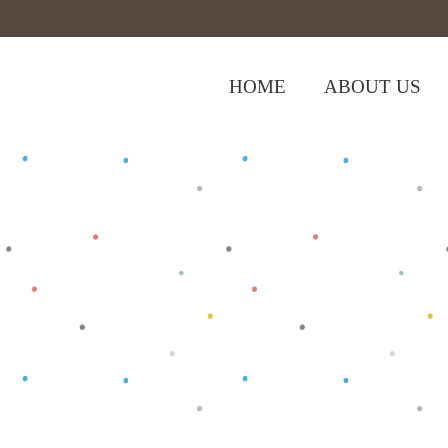
HOME
ABOUT US
Home
>
Shop
>
Swaddle
>
Swaddle Pit