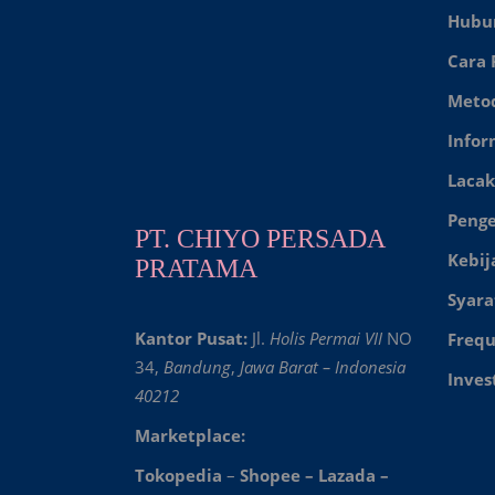
Hubu
Cara
Meto
Infor
Lacak
Peng
PT. CHIYO PERSADA
Kebij
PRATAMA
Syara
Kantor Pusat:
Jl.
Holis Permai VII
NO
Frequ
34,
Bandung
,
Jawa Barat – Indonesia
Inves
40212
Marketplace:
Tokopedia
–
Shopee
–
Lazada
–