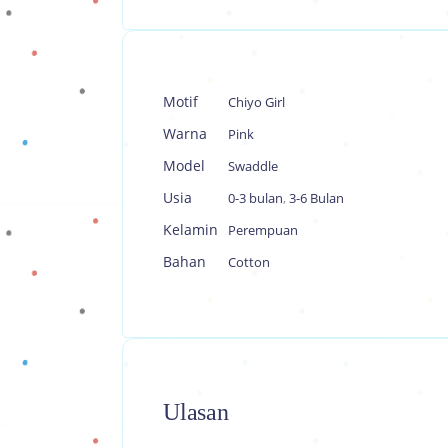
Motif
Chiyo Girl
Warna
Pink
Model
Swaddle
Usia
0-3 bulan
,
3-6 Bulan
Kelamin
Perempuan
Bahan
Cotton
Ulasan