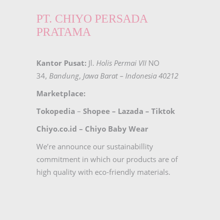
PT. CHIYO PERSADA
PRATAMA
Kantor Pusat:
Jl.
Holis Permai VII
NO
34,
Bandung
,
Jawa Barat – Indonesia 40212
Marketplace:
Tokopedia
–
Shopee
–
Lazada
–
Tiktok
Chiyo.co.id –
Chiyo Baby Wear
We’re announce our sustainabillity
commitment in which our products are of
high quality with eco-friendly materials.