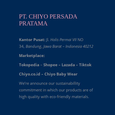
PT. CHIYO PERSADA
PRATAMA
Kantor Pusat:
Jl.
Holis Permai VII
NO
34,
Bandung
,
Jawa Barat – Indonesia 40212
Marketplace:
Tokopedia
–
Shopee
–
Lazada
–
Tiktok
Chiyo.co.id –
Chiyo Baby Wear
We’re announce our sustainabillity
commitment in which our products are of
high quality with eco-friendly materials.