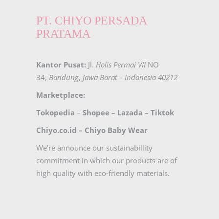
PT. CHIYO PERSADA
PRATAMA
Kantor Pusat:
Jl.
Holis Permai VII
NO
34,
Bandung
,
Jawa Barat – Indonesia 40212
Marketplace:
Tokopedia
–
Shopee
–
Lazada
–
Tiktok
Chiyo.co.id –
Chiyo Baby Wear
We’re announce our sustainabillity
commitment in which our products are of
high quality with eco-friendly materials.