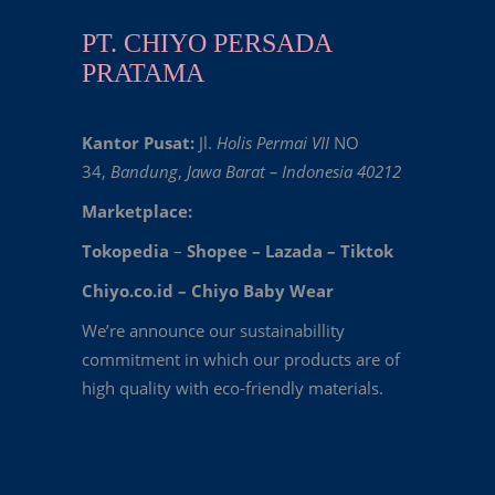
PT. CHIYO PERSADA
PRATAMA
Kantor Pusat:
Jl.
Holis Permai VII
NO
34,
Bandung
,
Jawa Barat – Indonesia 40212
Marketplace:
Tokopedia
–
Shopee
–
Lazada
–
Tiktok
Chiyo.co.id –
Chiyo Baby Wear
We’re announce our sustainabillity
commitment in which our products are of
high quality with eco-friendly materials.