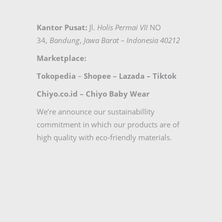
Kantor Pusat:
Jl.
Holis Permai VII
NO
34,
Bandung
,
Jawa Barat – Indonesia 40212
Marketplace:
Tokopedia
–
Shopee
–
Lazada
–
Tiktok
Chiyo.co.id –
Chiyo Baby Wear
We’re announce our sustainabillity
commitment in which our products are of
high quality with eco-friendly materials.