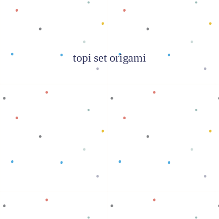
topi set origami
Baca selengkapnya