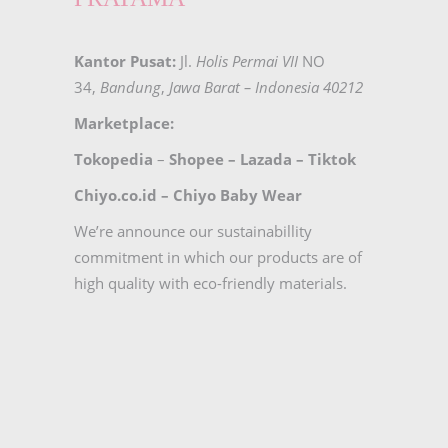
Kantor Pusat:
Jl.
Holis Permai VII
NO
34,
Bandung
,
Jawa Barat – Indonesia 40212
Marketplace:
Tokopedia
–
Shopee
–
Lazada
–
Tiktok
Chiyo.co.id –
Chiyo Baby Wear
We’re announce our sustainabillity
commitment in which our products are of
high quality with eco-friendly materials.