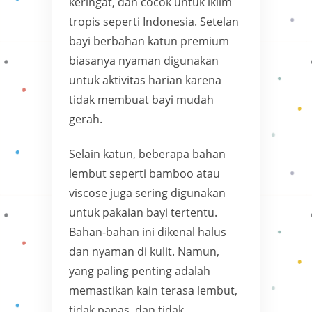
keringat, dan cocok untuk iklim
tropis seperti Indonesia. Setelan
bayi berbahan katun premium
biasanya nyaman digunakan
untuk aktivitas harian karena
tidak membuat bayi mudah
gerah.
Selain katun, beberapa bahan
lembut seperti bamboo atau
viscose juga sering digunakan
untuk pakaian bayi tertentu.
Bahan-bahan ini dikenal halus
dan nyaman di kulit. Namun,
yang paling penting adalah
memastikan kain terasa lembut,
tidak panas, dan tidak