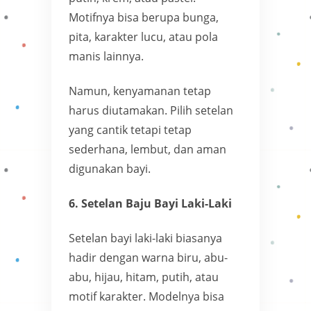
Motifnya bisa berupa bunga,
pita, karakter lucu, atau pola
manis lainnya.
Namun, kenyamanan tetap
harus diutamakan. Pilih setelan
yang cantik tetapi tetap
sederhana, lembut, dan aman
digunakan bayi.
6. Setelan Baju Bayi Laki-Laki
Setelan bayi laki-laki biasanya
hadir dengan warna biru, abu-
abu, hijau, hitam, putih, atau
motif karakter. Modelnya bisa