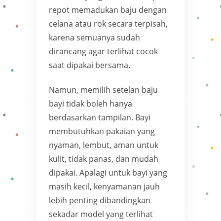
repot memadukan baju dengan
celana atau rok secara terpisah,
karena semuanya sudah
dirancang agar terlihat cocok
saat dipakai bersama.
Namun, memilih setelan baju
bayi tidak boleh hanya
berdasarkan tampilan. Bayi
membutuhkan pakaian yang
nyaman, lembut, aman untuk
kulit, tidak panas, dan mudah
dipakai. Apalagi untuk bayi yang
masih kecil, kenyamanan jauh
lebih penting dibandingkan
sekadar model yang terlihat