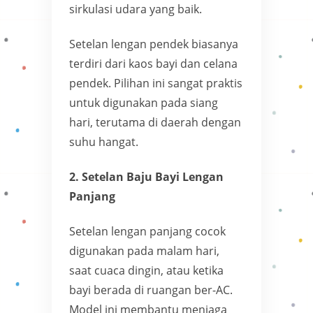
sirkulasi udara yang baik.
Setelan lengan pendek biasanya
terdiri dari kaos bayi dan celana
pendek. Pilihan ini sangat praktis
untuk digunakan pada siang
hari, terutama di daerah dengan
suhu hangat.
2. Setelan Baju Bayi Lengan
Panjang
Setelan lengan panjang cocok
digunakan pada malam hari,
saat cuaca dingin, atau ketika
bayi berada di ruangan ber-AC.
Model ini membantu menjaga