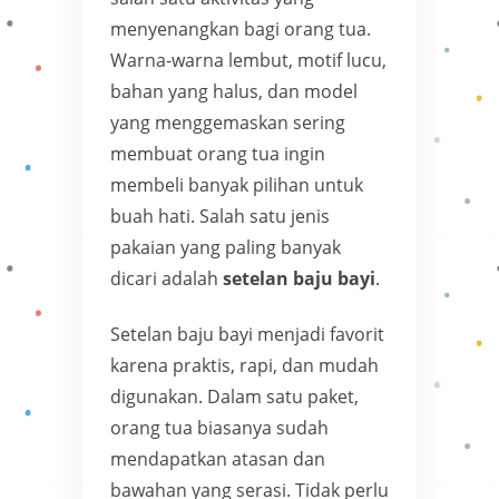
menyenangkan bagi orang tua.
Warna-warna lembut, motif lucu,
bahan yang halus, dan model
yang menggemaskan sering
membuat orang tua ingin
membeli banyak pilihan untuk
buah hati. Salah satu jenis
pakaian yang paling banyak
dicari adalah
setelan baju bayi
.
Setelan baju bayi menjadi favorit
karena praktis, rapi, dan mudah
digunakan. Dalam satu paket,
orang tua biasanya sudah
mendapatkan atasan dan
bawahan yang serasi. Tidak perlu