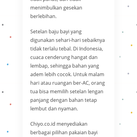
menimbulkan gesekan
berlebihan.
Setelan baju bayi yang
digunakan sehari-hari sebaiknya
tidak terlalu tebal. Di Indonesia,
cuaca cenderung hangat dan
lembap, sehingga bahan yang
adem lebih cocok. Untuk malam
hari atau ruangan ber-AC, orang
tua bisa memilih setelan lengan
panjang dengan bahan tetap
lembut dan nyaman.
Chiyo.co.id menyediakan
berbagai pilihan pakaian bayi