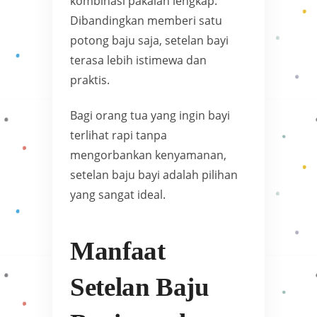
kombinasi pakaian lengkap.
Dibandingkan memberi satu
potong baju saja, setelan bayi
terasa lebih istimewa dan
praktis.
Bagi orang tua yang ingin bayi
terlihat rapi tanpa
mengorbankan kenyamanan,
setelan baju bayi adalah pilihan
yang sangat ideal.
Manfaat
Setelan Baju