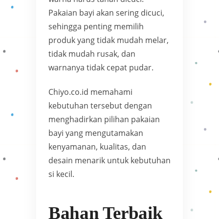
Pakaian bayi akan sering dicuci,
sehingga penting memilih
produk yang tidak mudah melar,
tidak mudah rusak, dan
warnanya tidak cepat pudar.
Chiyo.co.id memahami
kebutuhan tersebut dengan
menghadirkan pilihan pakaian
bayi yang mengutamakan
kenyamanan, kualitas, dan
desain menarik untuk kebutuhan
si kecil.
Bahan Terbaik