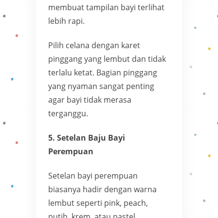
membuat tampilan bayi terlihat
lebih rapi.
Pilih celana dengan karet
pinggang yang lembut dan tidak
terlalu ketat. Bagian pinggang
yang nyaman sangat penting
agar bayi tidak merasa
terganggu.
5. Setelan Baju Bayi
Perempuan
Setelan bayi perempuan
biasanya hadir dengan warna
lembut seperti pink, peach,
putih, krem, atau pastel.