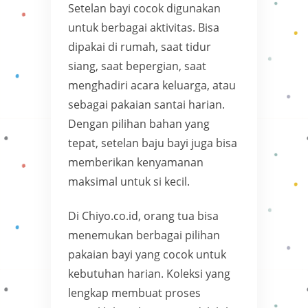
Setelan bayi cocok digunakan
untuk berbagai aktivitas. Bisa
dipakai di rumah, saat tidur
siang, saat bepergian, saat
menghadiri acara keluarga, atau
sebagai pakaian santai harian.
Dengan pilihan bahan yang
tepat, setelan baju bayi juga bisa
memberikan kenyamanan
maksimal untuk si kecil.
Di Chiyo.co.id, orang tua bisa
menemukan berbagai pilihan
pakaian bayi yang cocok untuk
kebutuhan harian. Koleksi yang
lengkap membuat proses