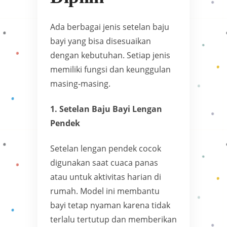
Ada berbagai jenis setelan baju
bayi yang bisa disesuaikan
dengan kebutuhan. Setiap jenis
memiliki fungsi dan keunggulan
masing-masing.
1. Setelan Baju Bayi Lengan
Pendek
Setelan lengan pendek cocok
digunakan saat cuaca panas
atau untuk aktivitas harian di
rumah. Model ini membantu
bayi tetap nyaman karena tidak
terlalu tertutup dan memberikan