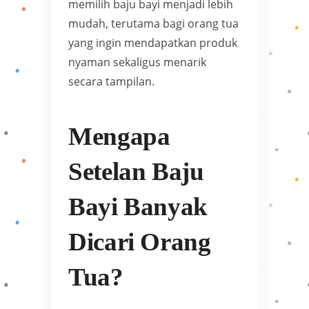
memilih baju bayi menjadi lebih
mudah, terutama bagi orang tua
yang ingin mendapatkan produk
nyaman sekaligus menarik
secara tampilan.
Mengapa
Setelan Baju
Bayi Banyak
Dicari Orang
Tua?