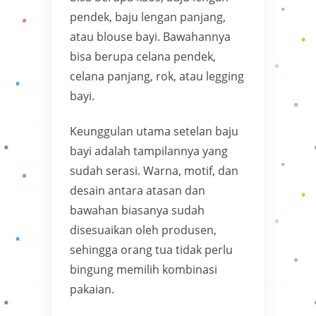
pendek, baju lengan panjang,
atau blouse bayi. Bawahannya
bisa berupa celana pendek,
celana panjang, rok, atau legging
bayi.
Keunggulan utama setelan baju
bayi adalah tampilannya yang
sudah serasi. Warna, motif, dan
desain antara atasan dan
bawahan biasanya sudah
disesuaikan oleh produsen,
sehingga orang tua tidak perlu
bingung memilih kombinasi
pakaian.