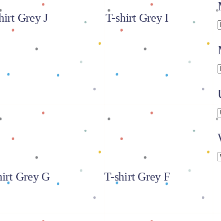
hirt Grey J
T-shirt Grey I
 selengkapnya
Baca selengkapnya
hirt Grey G
T-shirt Grey F