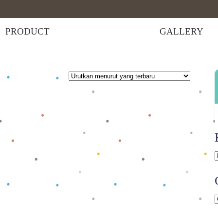
PRODUCT
GALLERY
an
t
 selengkapnya
Baca selengkapnya