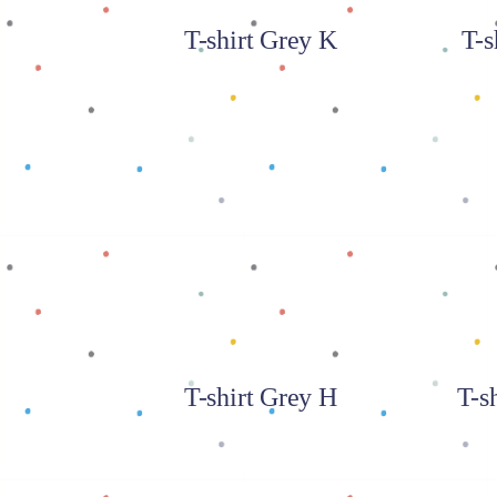
T-shirt Grey K
T-s
Baca selengkapnya
Baca
T-shirt Grey H
T-s