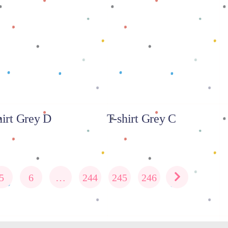
 selengkapnya
Baca selengkapnya
hirt Grey D
T-shirt Grey C
5
6
…
244
245
246