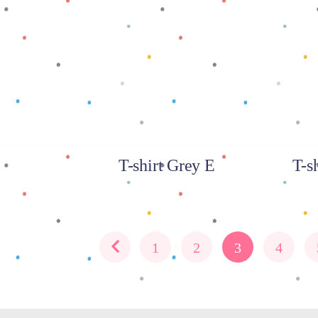
Baca selengkapnya
Baca
T-shirt Grey E
T-s
1
2
3
4