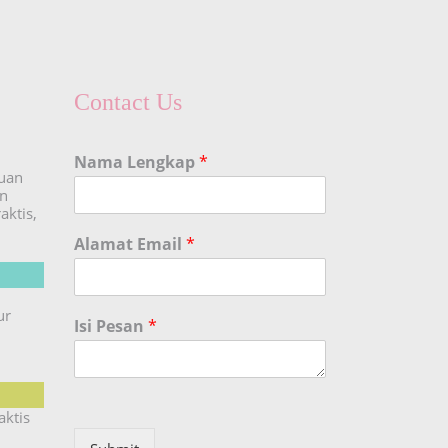
Contact Us
Nama Lengkap
*
duan
an
aktis,
Alamat Email
*
ur
Isi Pesan
*
aktis