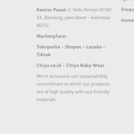
Frequ
Kantor Pusat:
Jl.
Holis Permai VII
NO
34,
Bandung
,
Jawa Barat – Indonesia
Inves
40212
Marketplace:
Tokopedia
–
Shopee
–
Lazada
–
Tiktok
Chiyo.co.id –
Chiyo Baby Wear
We’re announce our sustainabillity
commitment in which our products
are of high quality with eco-friendly
materials.