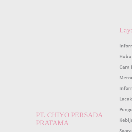
Lay
Infor
Hubu
Cara
Meto
Infor
Lacak
Peng
PT. CHIYO PERSADA
Kebij
PRATAMA
Syara