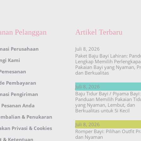
anan Pelanggan
Artikel Terbaru
masi Perusahaan
Juli 8, 2026
Paket Baju Bayi Lahiran: Pan
ngi Kami
Lengkap Memilih Perlengkap
Pakaian Bayi yang Nyaman, Pr
 Pemesanan
dan Berkualitas
de Pembayaran
Juli 8, 2026
Baju Tidur Bayi / Piyama Bayi:
masi Pengiriman
Panduan Memilih Pakaian Tid
yang Nyaman, Lembut, dan
 Pesanan Anda
Berkualitas untuk Si Kecil
embalian & Penukaran
Juli 8, 2026
akan Privasi & Cookies
Romper Bayi: Pilihan Outfit Pr
dan Nyaman
t & Ketentuan