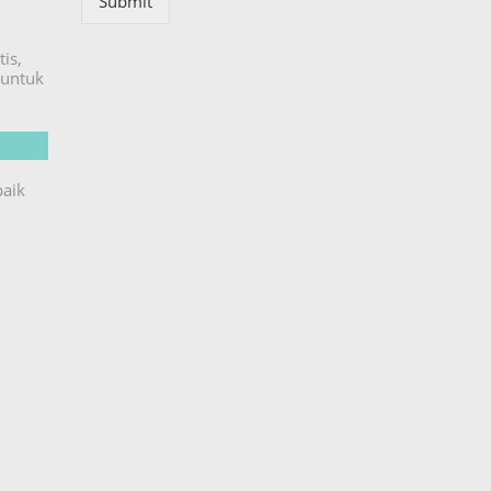
Submit
is,
untuk
baik