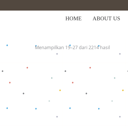
HOME
ABOUT US
Home
>
Shop
Diurutk
Menampilkan 19–27 dari 2214 hasil
menuru
yang
terbaru
Baca selengkapnya
Baca