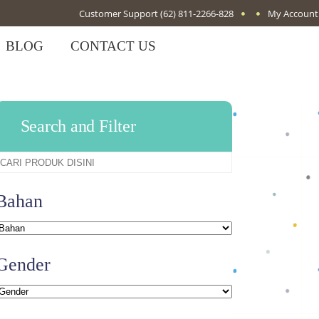
Customer Support
(62) 811-2266-828
My Account
BLOG
CONTACT US
Search and Filter
Bahan
Gender