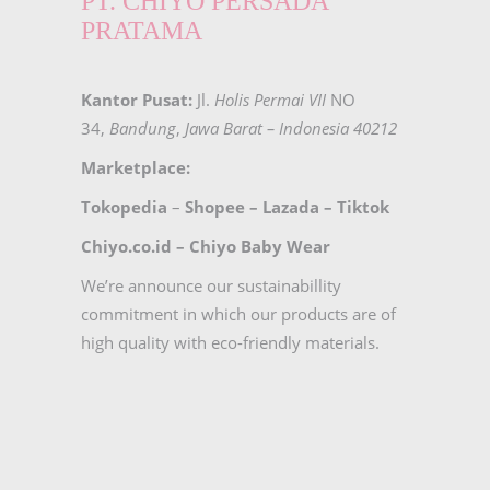
PT. CHIYO PERSADA
PRATAMA
Kantor Pusat:
Jl.
Holis Permai VII
NO
34,
Bandung
,
Jawa Barat – Indonesia 40212
Marketplace:
Tokopedia
–
Shopee
–
Lazada
–
Tiktok
Chiyo.co.id –
Chiyo Baby Wear
We’re announce our sustainabillity
commitment in which our products are of
high quality with eco-friendly materials.