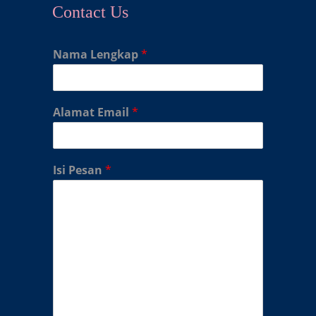
Contact Us
Nama Lengkap
*
Alamat Email
*
Isi Pesan
*