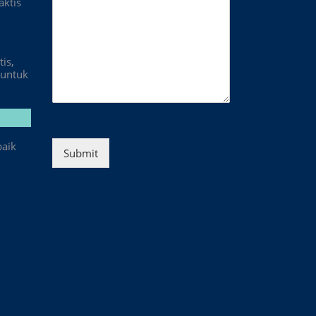
aktis
is,
untuk
baik
Submit