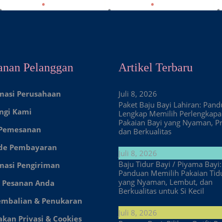
anan Pelanggan
Artikel Terbaru
masi Perusahaan
Juli 8, 2026
Paket Baju Bayi Lahiran: Pan
ngi Kami
Lengkap Memilih Perlengkap
Pakaian Bayi yang Nyaman, Pr
 Pemesanan
dan Berkualitas
de Pembayaran
Juli 8, 2026
Baju Tidur Bayi / Piyama Bayi:
masi Pengiriman
Panduan Memilih Pakaian Tid
yang Nyaman, Lembut, dan
 Pesanan Anda
Berkualitas untuk Si Kecil
embalian & Penukaran
Juli 8, 2026
akan Privasi & Cookies