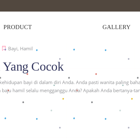
PRODUCT
GALLERY
Bayi
,
Hamil
l Yang Cocok
ehidupan bayi di dalam diri Anda. Anda pasti wanita paling bah
lah baju hamil selalu mengganggu Anda? Apakah Anda bertanya-ta