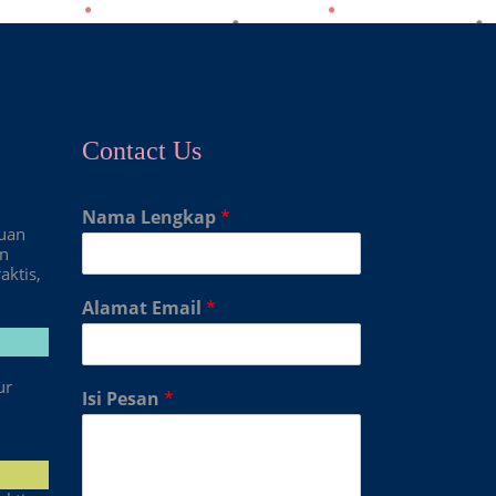
Contact Us
Nama Lengkap
*
duan
an
aktis,
Alamat Email
*
ur
Isi Pesan
*