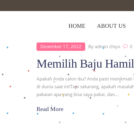
HOME
ABOUT US
Desember 17, 2022
By
admin chiyo
0
Home
>
Posts tagged "baju ibu hamil"
Memilih Baju Hami
Apakah Anda calon ibu? Anda pasti menikmati k
di dunia saat ini!Tapi sekarang, apakah masa
pakaian apa yang bisa saya pakai, dan
Read More