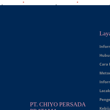
Lay
Infor
Hubu
Cara
Meto
Infor
Lacak
Peng
PT. CHIYO PERSADA
Kebij