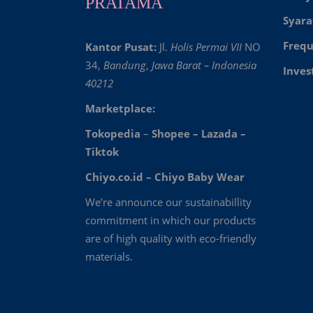
PRATAMA
Syara
Frequ
Kantor Pusat:
Jl.
Holis Permai VII
NO
34,
Bandung
,
Jawa Barat – Indonesia
Inves
40212
Marketplace:
Tokopedia
–
Shopee
–
Lazada
–
Tiktok
Chiyo.co.id –
Chiyo Baby Wear
We’re announce our sustainabillity
commitment in which our products
are of high quality with eco-friendly
materials.