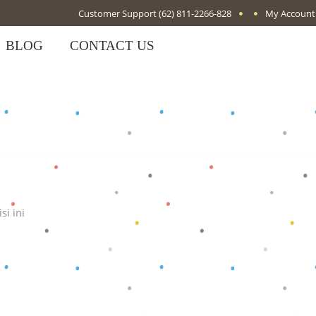
Customer Support
(62) 811-2266-828
My Account
BLOG
CONTACT US
si ini