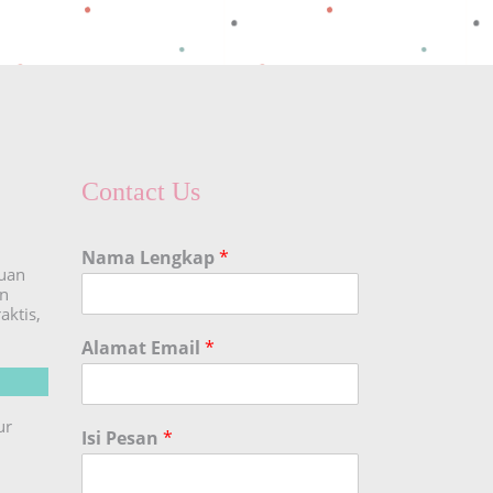
Contact Us
Nama Lengkap
*
duan
an
aktis,
Alamat Email
*
ur
Isi Pesan
*