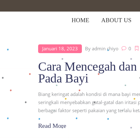
HOME
ABOUT US
Januari 18, 2023
By
admin chiyo
0
Home
>
Posts tagged "biang keringat pa
Cara Mencegah dan 
Pada Bayi
Biang keringat adalah kondisi di mana bayi meng
seringkali menyebabkan gatal-gatal dan iritasi 
berbagai faktor seperti pakaian yang terlalu ket
Read More