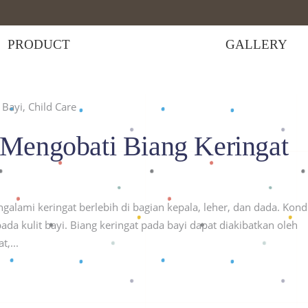
PRODUCT
GALLERY
Bayi
,
Child Care
da bayi"
Mengobati Biang Keringat
alami keringat berlebih di bagian kepala, leher, dan dada. Kondi
pada kulit bayi. Biang keringat pada bayi dapat diakibatkan oleh
at,