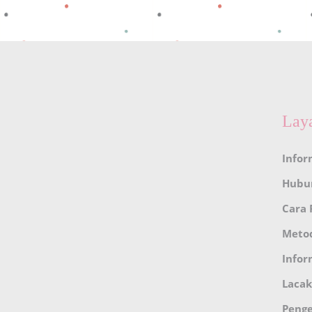
Lay
Infor
Hubu
Cara
Meto
Infor
Lacak
Peng