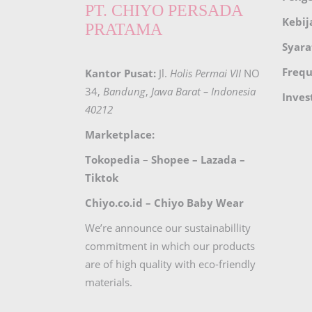
PT. CHIYO PERSADA
Kebij
PRATAMA
Syara
Frequ
Kantor Pusat:
Jl.
Holis Permai VII
NO
34,
Bandung
,
Jawa Barat – Indonesia
Inves
40212
Marketplace:
Tokopedia
–
Shopee
–
Lazada
–
Tiktok
Chiyo.co.id –
Chiyo Baby Wear
We’re announce our sustainabillity
commitment in which our products
are of high quality with eco-friendly
materials.