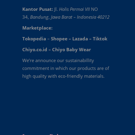
Kantor Pusat:
Jl.
Holis Permai VII
NO
34,
Bandung
,
Jawa Barat – Indonesia 40212
Marketplace:
Tokopedia
–
Shopee
–
Lazada
–
Tiktok
Chiyo.co.id –
Chiyo Baby Wear
We’re announce our sustainabillity
commitment in which our products are of
high quality with eco-friendly materials.