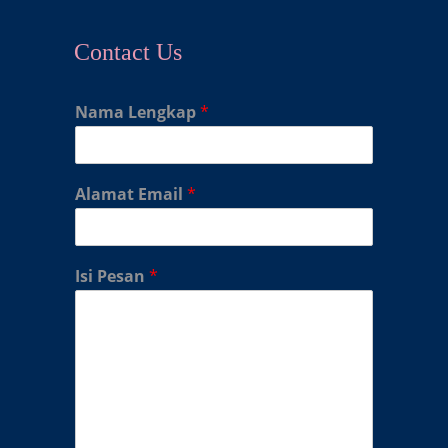
Contact Us
Nama Lengkap
*
Alamat Email
*
Isi Pesan
*