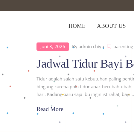
HOME
ABOUT US
Juni 3, 2026
By
admin chiyo
parenting
Home
>
Posts tagged "Jadwal Tidur Bayi
Jadwal Tidur Bayi B
Tidur adalah salah satu kebutuhan paling pent
bingung karena pola tidur anak berubah-ubah. 
hari. Kadang baru saja ibu ingin istirahat, bayi
Read More