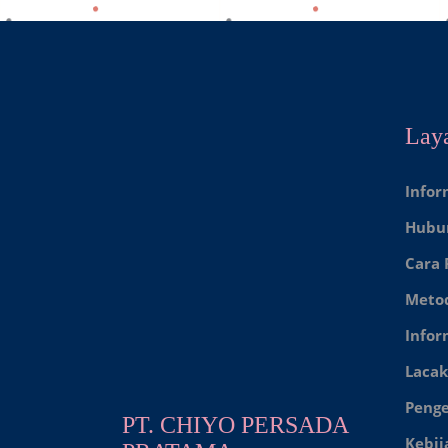
Lay
Infor
Hubu
Cara
Meto
Infor
Lacak
Peng
PT. CHIYO PERSADA
Kebij