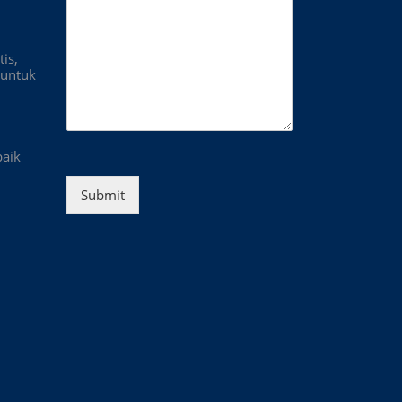
is,
untuk
baik
Submit