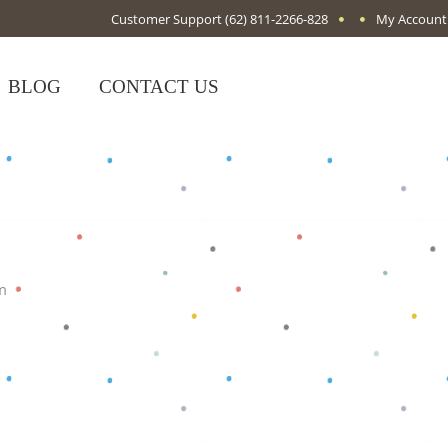
Customer Support
(62) 811-2266-828
My Account
BLOG
CONTACT US
m