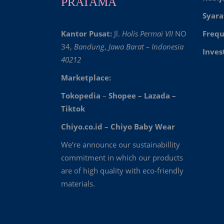
PRATAMA
Syara
Kantor Pusat:
Jl.
Holis Permai VII
NO
Frequ
34,
Bandung
,
Jawa Barat – Indonesia
Inves
40212
Marketplace:
Tokopedia
–
Shopee
–
Lazada
–
Tiktok
Chiyo.co.id –
Chiyo Baby Wear
We’re announce our sustainabillity
commitment in which our products
are of high quality with eco-friendly
materials.