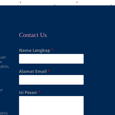
Contact Us
Nama Lengkap
*
duan
an
aktis,
Alamat Email
*
ur
Isi Pesan
*
aktis