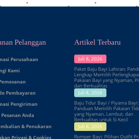
anan Pelanggan
Artikel Terbaru
Juli 8, 2026
masi Perusahaan
Paket Baju Bayi Lahiran: Pan
ngi Kami
Lengkap Memilih Perlengkap
Pakaian Bayi yang Nyaman, Pr
 Pemesanan
dan Berkualitas
Juli 8, 2026
de Pembayaran
Baju Tidur Bayi / Piyama Bayi:
masi Pengiriman
Panduan Memilih Pakaian Tid
yang Nyaman, Lembut, dan
 Pesanan Anda
Berkualitas untuk Si Kecil
embalian & Penukaran
Juli 8, 2026
Romper Bayi: Pilihan Outfit Pr
akan Privasi & Cookies