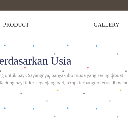
PRODUCT
GALLERY
 Berdasarkan Usia"
erdasarkan Usia
ing untuk bayi. Sayangnya, banyak ibu muda yang sering dibuat
Kadang bayi tidur sepanjang hari, tetapi terbangun terus di mala