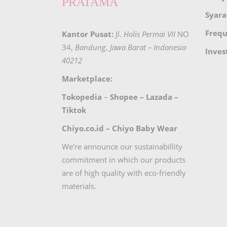
PRATAMA
Syara
Frequ
Kantor Pusat:
Jl.
Holis Permai VII
NO
34,
Bandung
,
Jawa Barat – Indonesia
Inves
40212
Marketplace:
Tokopedia
–
Shopee
–
Lazada
–
Tiktok
Chiyo.co.id –
Chiyo Baby Wear
We’re announce our sustainabillity
commitment in which our products
are of high quality with eco-friendly
materials.