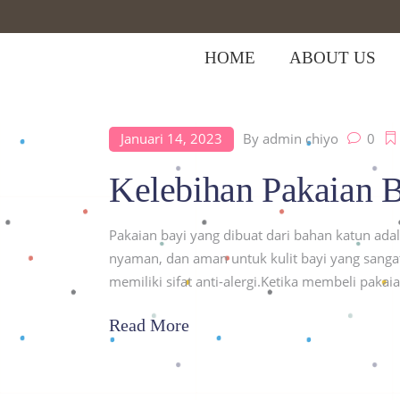
HOME
ABOUT US
Januari 14, 2023
By
admin chiyo
0
Home
>
Posts tagged "kain katun untuk 
Kelebihan Pakaian B
Pakaian bayi yang dibuat dari bahan katun ada
nyaman, dan aman untuk kulit bayi yang sangat s
memiliki sifat anti-alergi.Ketika membeli pakai
Read More