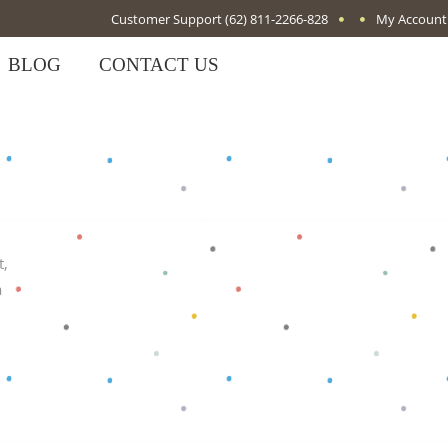
Customer Support
(62) 811-2266-828
My Account
BLOG
CONTACT US
t,
a