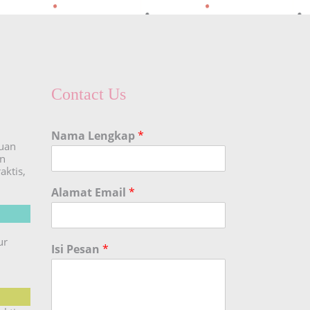
Contact Us
Nama Lengkap
*
duan
an
aktis,
Alamat Email
*
ur
Isi Pesan
*