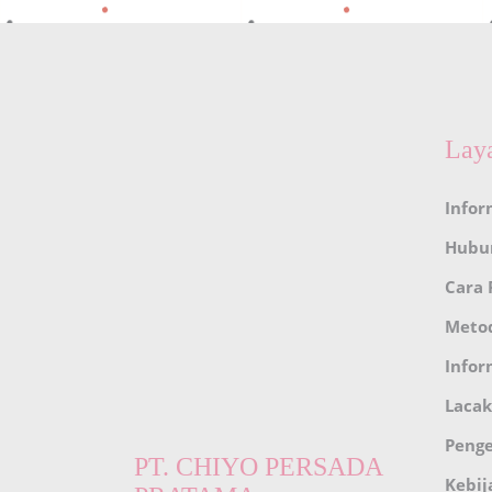
Lay
Infor
Hubu
Cara
Meto
Infor
Lacak
Peng
PT. CHIYO PERSADA
Kebij