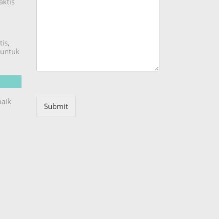
aktis
is,
untuk
baik
Submit