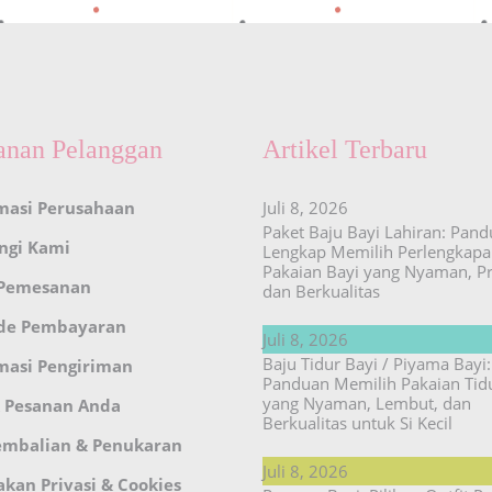
anan Pelanggan
Artikel Terbaru
masi Perusahaan
Juli 8, 2026
Paket Baju Bayi Lahiran: Pan
ngi Kami
Lengkap Memilih Perlengkap
Pakaian Bayi yang Nyaman, Pr
 Pemesanan
dan Berkualitas
de Pembayaran
Juli 8, 2026
Baju Tidur Bayi / Piyama Bayi:
masi Pengiriman
Panduan Memilih Pakaian Tid
yang Nyaman, Lembut, dan
 Pesanan Anda
Berkualitas untuk Si Kecil
embalian & Penukaran
Juli 8, 2026
akan Privasi & Cookies