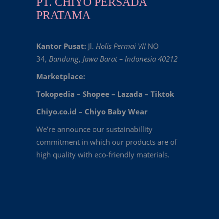
PT. CHIYO PERSADA
PRATAMA
Kantor Pusat:
Jl.
Holis Permai VII
NO
34,
Bandung
,
Jawa Barat – Indonesia 40212
Marketplace:
Tokopedia
–
Shopee
–
Lazada
–
Tiktok
Chiyo.co.id –
Chiyo Baby Wear
We’re announce our sustainabillity
commitment in which our products are of
high quality with eco-friendly materials.