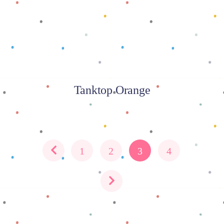
Tanktop Orange
1
2
3
4