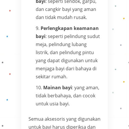
bayi
: seperti sendok, garpu,
dan cangkir bayi yang aman
dan tidak mudah rusak.
Perlengkapan keamanan
bayi
: seperti pelindung sudut
meja, pelindung lubang
listrik, dan pelindung pintu
yang dapat digunakan untuk
menjaga bayi dari bahaya di
sekitar rumah.
Mainan bayi
: yang aman,
tidak berbahaya, dan cocok
untuk usia bayi.
Semua aksesoris yang digunakan
untuk bayi harus diperiksa dan