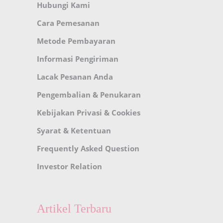
Hubungi Kami
Cara Pemesanan
Metode Pembayaran
Informasi Pengiriman
Lacak Pesanan Anda
Pengembalian & Penukaran
Kebijakan Privasi & Cookies
Syarat & Ketentuan
Frequently Asked Question
Investor Relation
Artikel Terbaru