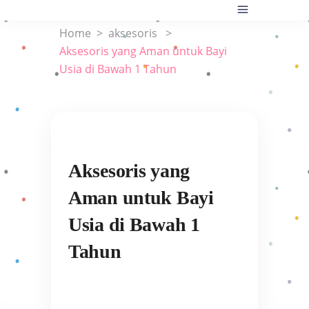
Home
>
aksesoris
>
Aksesoris yang Aman untuk Bayi
Usia di Bawah 1 Tahun
Aksesoris yang
Aman untuk Bayi
Usia di Bawah 1
Tahun