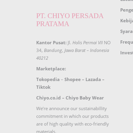
Peng
PT. CHIYO PERSADA
Kebij
PRATAMA
Syara
Frequ
Kantor Pusat:
Jl.
Holis Permai VII
NO
34,
Bandung
,
Jawa Barat – Indonesia
Inves
40212
Marketplace:
Tokopedia
–
Shopee
–
Lazada
–
Tiktok
Chiyo.co.id –
Chiyo Baby Wear
We’re announce our sustainabillity
commitment in which our products
are of high quality with eco-friendly
materials.