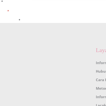
Lay
Infor
Hubu
Cara
Meto
Infor
Lacak