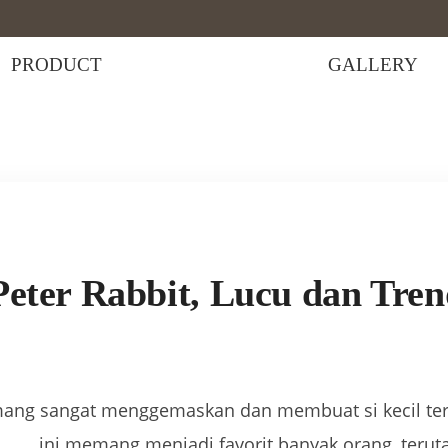
PRODUCT
GALLERY
ter Rabbit, Lucu dan Trendi untuk Fashion Anak Anda
Peter Rabbit, Lucu dan Tren
mang sangat menggemaskan dan membuat si kecil ter
ini memang menjadi favorit banyak orang, terut