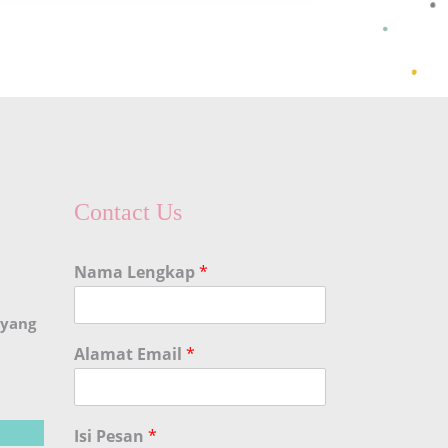
Contact Us
Nama Lengkap
*
 yang
Alamat Email
*
Isi Pesan
*