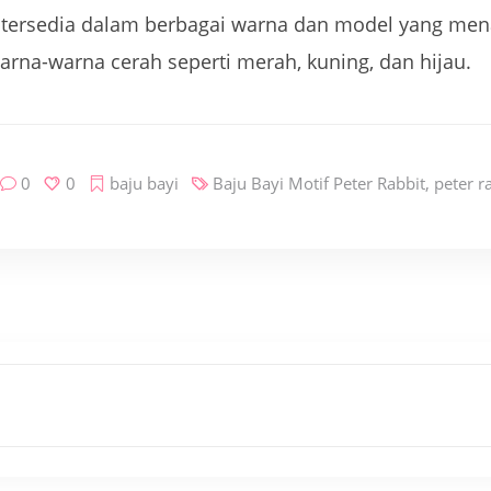
tersedia dalam berbagai warna dan model yang menar
warna-warna cerah seperti merah, kuning, dan hijau.
0
0
baju bayi
Baju Bayi Motif Peter Rabbit
,
peter r