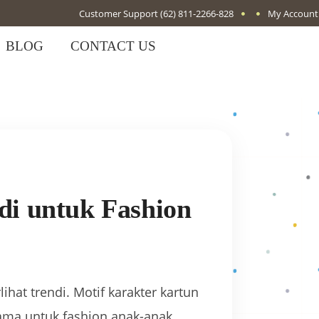
Customer Support
(62) 811-2266-828
My Account
BLOG
CONTACT US
di untuk Fashion
lihat
trendi. Motif karakter kartun
ama untuk fashion anak-anak.