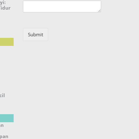
yi:
Tidur
Submit
il
an
upan