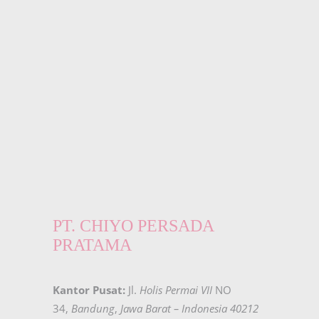
PT. CHIYO PERSADA
PRATAMA
Kantor Pusat:
Jl.
Holis Permai VII
NO
34,
Bandung
,
Jawa Barat – Indonesia 40212