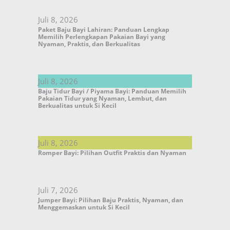
Juli 8, 2026
Paket Baju Bayi Lahiran: Panduan Lengkap
Memilih Perlengkapan Pakaian Bayi yang
Nyaman, Praktis, dan Berkualitas
Juli 8, 2026
Baju Tidur Bayi / Piyama Bayi: Panduan Memilih
Pakaian Tidur yang Nyaman, Lembut, dan
Berkualitas untuk Si Kecil
Juli 8, 2026
Romper Bayi: Pilihan Outfit Praktis dan Nyaman
Juli 7, 2026
Jumper Bayi: Pilihan Baju Praktis, Nyaman, dan
Menggemaskan untuk Si Kecil