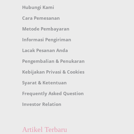
Hubungi Kami
Cara Pemesanan
Metode Pembayaran
Informasi Pengiriman
Lacak Pesanan Anda
Pengembalian & Penukaran
Kebijakan Privasi & Cookies
Syarat & Ketentuan
Frequently Asked Question
Investor Relation
Artikel Terbaru