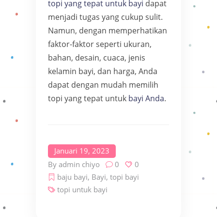
topi yang tepat untuk bayi
dapat
menjadi tugas yang cukup sulit.
Namun, dengan memperhatikan
faktor-faktor seperti ukuran,
bahan, desain, cuaca, jenis
kelamin bayi, dan harga, Anda
dapat dengan mudah memilih
topi yang tepat untuk
bayi Anda
.
Januari 19, 2023
By
admin chiyo
0
0
baju bayi
,
Bayi
,
topi bayi
topi untuk bayi