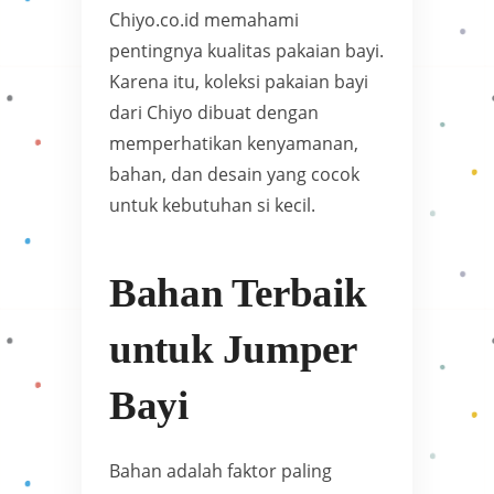
Chiyo.co.id memahami
pentingnya kualitas pakaian bayi.
Karena itu, koleksi pakaian bayi
dari Chiyo dibuat dengan
memperhatikan kenyamanan,
bahan, dan desain yang cocok
untuk kebutuhan si kecil.
Bahan Terbaik
untuk Jumper
Bayi
Bahan adalah faktor paling