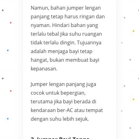
Namun, bahan jumper lengan
panjang tetap harus ringan dan
nyaman. Hindari bahan yang
terlalu tebal jika suhu ruangan
tidak terlalu dingin. Tujuannya
adalah menjaga bayi tetap
hangat, bukan membuat bayi
kepanasan.
Jumper lengan panjang juga
cocok untuk bepergian,
terutama jika bayi berada di
kendaraan ber-AC atau tempat
dengan suhu lebih sejuk.