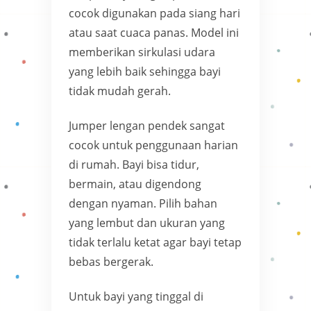
cocok digunakan pada siang hari
atau saat cuaca panas. Model ini
memberikan sirkulasi udara
yang lebih baik sehingga bayi
tidak mudah gerah.
Jumper lengan pendek sangat
cocok untuk penggunaan harian
di rumah. Bayi bisa tidur,
bermain, atau digendong
dengan nyaman. Pilih bahan
yang lembut dan ukuran yang
tidak terlalu ketat agar bayi tetap
bebas bergerak.
Untuk bayi yang tinggal di