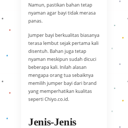
Namun, pastikan bahan tetap
nyaman agar bayi tidak merasa
panas.
Jumper bayi berkualitas biasanya
terasa lembut sejak pertama kali
disentuh. Bahan juga tetap
nyaman meskipun sudah dicuci
beberapa kali. Inilah alasan
mengapa orang tua sebaiknya
memilih jumper bayi dari brand
yang memperhatikan kualitas
seperti Chiyo.co.id.
Jenis-Jenis