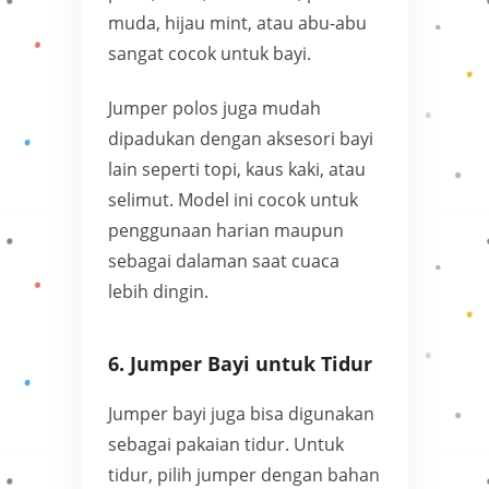
muda, hijau mint, atau abu-abu
sangat cocok untuk bayi.
Jumper polos juga mudah
dipadukan dengan aksesori bayi
lain seperti topi, kaus kaki, atau
selimut. Model ini cocok untuk
penggunaan harian maupun
sebagai dalaman saat cuaca
lebih dingin.
6. Jumper Bayi untuk Tidur
Jumper bayi juga bisa digunakan
sebagai pakaian tidur. Untuk
tidur, pilih jumper dengan bahan