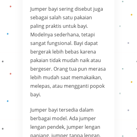
Jumper bayi sering disebut juga
sebagai salah satu pakaian
paling praktis untuk bayi.
Modelnya sederhana, tetapi
sangat fungsional. Bayi dapat
bergerak lebih bebas karena
pakaian tidak mudah naik atau
bergeser. Orang tua pun merasa
lebih mudah saat memakaikan,
melepas, atau mengganti popok
bayi.
Jumper bayi tersedia dalam
berbagai model. Ada jumper
lengan pendek, jumper lengan
panjang, jumper tanpa lengan,