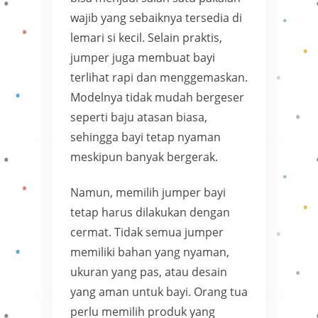
wajib yang sebaiknya tersedia di
lemari si kecil. Selain praktis,
jumper juga membuat bayi
terlihat rapi dan menggemaskan.
Modelnya tidak mudah bergeser
seperti baju atasan biasa,
sehingga bayi tetap nyaman
meskipun banyak bergerak.
Namun, memilih jumper bayi
tetap harus dilakukan dengan
cermat. Tidak semua jumper
memiliki bahan yang nyaman,
ukuran yang pas, atau desain
yang aman untuk bayi. Orang tua
perlu memilih produk yang