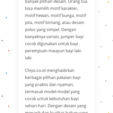
banyak pilihan desain. Orang tua
bisa memilih motif karakter,
motif hewan, motif bunga, motif
pita, motif bintang, atau desain
polos yang simpel. Dengan
banyaknya variasi, jumper bayi
cocok digunakan untuk bayi
perempuan maupun bayi laki-
laki.
Chiyo.co.id menghadirkan
berbagai pilihan pakaian bayi
yang praktis dan nyaman,
termasuk model-model yang
cocok untuk kebutuhan bayi
sehari-hari. Dengan desain yang
menarik dan kualitas bahan yang