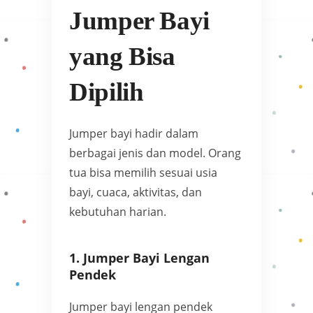
Jumper Bayi
yang Bisa
Dipilih
Jumper bayi hadir dalam
berbagai jenis dan model. Orang
tua bisa memilih sesuai usia
bayi, cuaca, aktivitas, dan
kebutuhan harian.
1. Jumper Bayi Lengan
Pendek
Jumper bayi lengan pendek