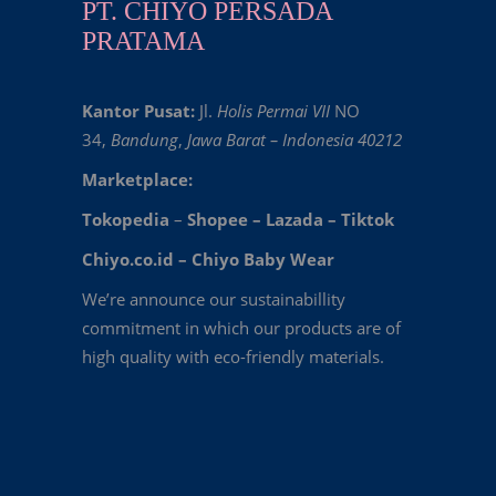
PT. CHIYO PERSADA
PRATAMA
Kantor Pusat:
Jl.
Holis Permai VII
NO
34,
Bandung
,
Jawa Barat – Indonesia 40212
Marketplace:
Tokopedia
–
Shopee
–
Lazada
–
Tiktok
Chiyo.co.id –
Chiyo Baby Wear
We’re announce our sustainabillity
commitment in which our products are of
high quality with eco-friendly materials.