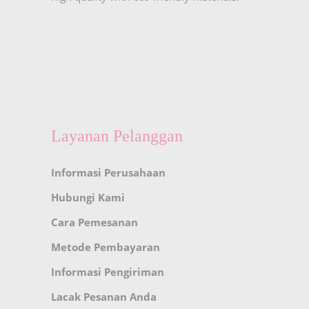
Layanan Pelanggan
Informasi Perusahaan
Hubungi Kami
Cara Pemesanan
Metode Pembayaran
Informasi Pengiriman
Lacak Pesanan Anda