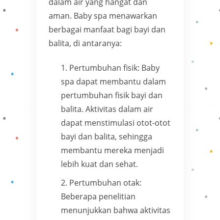
dalam air yang hangat dan
aman. Baby spa menawarkan
berbagai manfaat bagi bayi dan
balita, di antaranya:
Pertumbuhan fisik: Baby
spa dapat membantu dalam
pertumbuhan fisik bayi dan
balita. Aktivitas dalam air
dapat menstimulasi otot-otot
bayi dan balita, sehingga
membantu mereka menjadi
lebih kuat dan sehat.
Pertumbuhan otak:
Beberapa penelitian
menunjukkan bahwa aktivitas