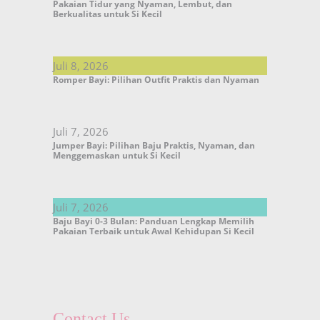
Pakaian Tidur yang Nyaman, Lembut, dan
Berkualitas untuk Si Kecil
Juli 8, 2026
Romper Bayi: Pilihan Outfit Praktis dan Nyaman
Juli 7, 2026
Jumper Bayi: Pilihan Baju Praktis, Nyaman, dan
Menggemaskan untuk Si Kecil
Juli 7, 2026
Baju Bayi 0-3 Bulan: Panduan Lengkap Memilih
Pakaian Terbaik untuk Awal Kehidupan Si Kecil
Contact Us