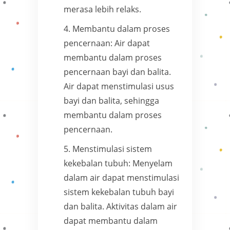
merasa lebih relaks.
Membantu dalam proses
pencernaan: Air dapat
membantu dalam proses
pencernaan bayi dan balita.
Air dapat menstimulasi usus
bayi dan balita, sehingga
membantu dalam proses
pencernaan.
Menstimulasi sistem
kekebalan tubuh: Menyelam
dalam air dapat menstimulasi
sistem kekebalan tubuh bayi
dan balita. Aktivitas dalam air
dapat membantu dalam