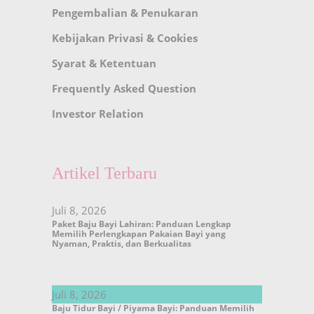
Pengembalian & Penukaran
Kebijakan Privasi & Cookies
Syarat & Ketentuan
Frequently Asked Question
Investor Relation
Artikel Terbaru
Juli 8, 2026
Paket Baju Bayi Lahiran: Panduan Lengkap
Memilih Perlengkapan Pakaian Bayi yang
Nyaman, Praktis, dan Berkualitas
Juli 8, 2026
Baju Tidur Bayi / Piyama Bayi: Panduan Memilih