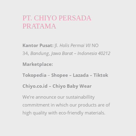
PT. CHIYO PERSADA
PRATAMA
Kantor Pusat:
Jl.
Holis Permai VII
NO
34,
Bandung
,
Jawa Barat – Indonesia 40212
Marketplace:
Tokopedia
–
Shopee
–
Lazada
–
Tiktok
Chiyo.co.id –
Chiyo Baby Wear
We’re announce our sustainabillity
commitment in which our products are of
high quality with eco-friendly materials.