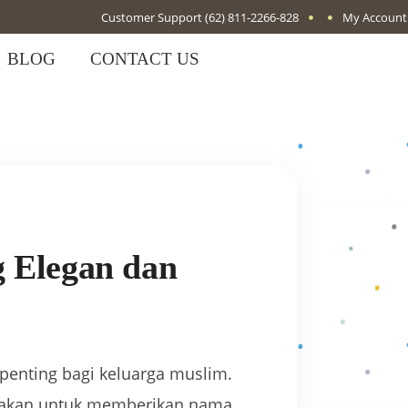
Customer Support
(62) 811-2266-828
My Account
BLOG
CONTACT US
 Elegan dan
penting bagi keluarga muslim.
gunakan untuk memberikan nama,