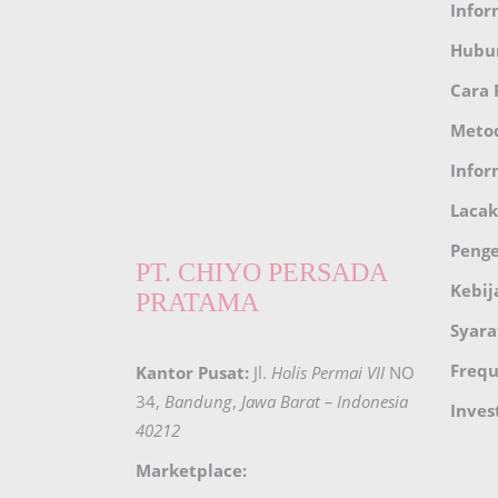
Infor
Hubu
Cara
Meto
Infor
Lacak
Peng
PT. CHIYO PERSADA
Kebij
PRATAMA
Syara
Frequ
Kantor Pusat:
Jl.
Holis Permai VII
NO
34,
Bandung
,
Jawa Barat – Indonesia
Inves
40212
Marketplace: