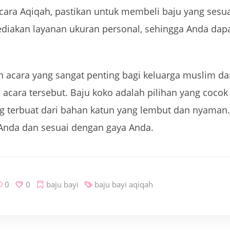
cara Aqiqah, pastikan untuk membeli baju yang sesu
ediakan layanan ukuran personal, sehingga Anda dap
 acara yang sangat penting bagi keluarga muslim d
cara tersebut. Baju koko adalah pilihan yang cocok 
ng terbuat dari bahan katun yang lembut dan nyaman
Anda dan sesuai dengan gaya Anda.
0
0
baju bayi
baju bayi aqiqah