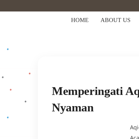
HOME
ABOUT US
Home
>
baju bayi
>
Memperingati Aqiq
Memperingati Aq
Nyaman
Aqi
Aca