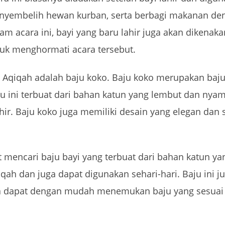
yembelih hewan kurban, serta berbagi makanan den
am acara ini, bayi yang baru lahir juga akan dikena
uk menghormati acara tersebut.
 Aqiqah adalah baju koko. Baju koko merupakan baju 
ju ini terbuat dari bahan katun yang lembut dan nya
hir. Baju koko juga memiliki desain yang elegan dan
t mencari baju bayi yang terbuat dari bahan katun y
ah dan juga dapat digunakan sehari-hari. Baju ini j
da dapat dengan mudah menemukan baju yang sesuai