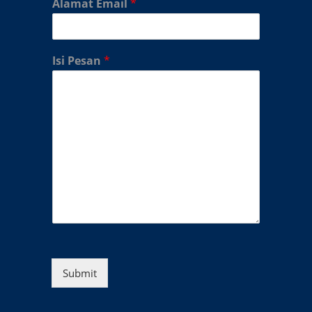
Alamat Email
*
Isi Pesan
*
Submit