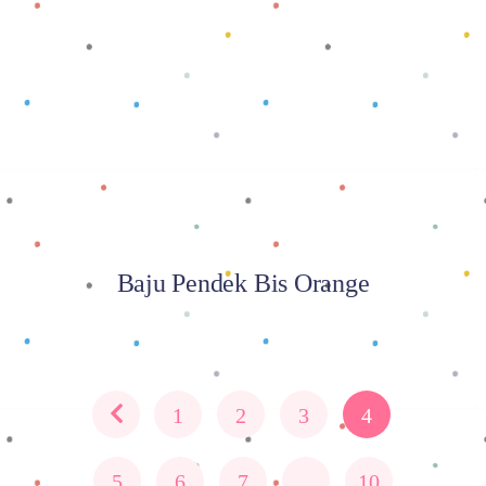
Baca selengkapnya
Baju Pendek Bis Orange
1
2
3
4
5
6
7
…
10