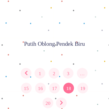
Putih Oblong Pendek Biru
1
2
3
…
15
16
17
18
19
20