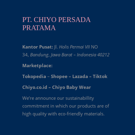
PT. CHIYO PERSADA
PRATAMA
Kantor Pusat:
Jl.
Holis Permai VII
NO
34,
Bandung
,
Jawa Barat – Indonesia 40212
Marketplace:
Tokopedia
–
Shopee
–
Lazada
–
Tiktok
Chiyo.co.id –
Chiyo Baby Wear
We’re announce our sustainabillity
commitment in which our products are of
high quality with eco-friendly materials.