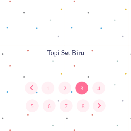
Topi Set Biru
1
2
3
4
5
6
7
8