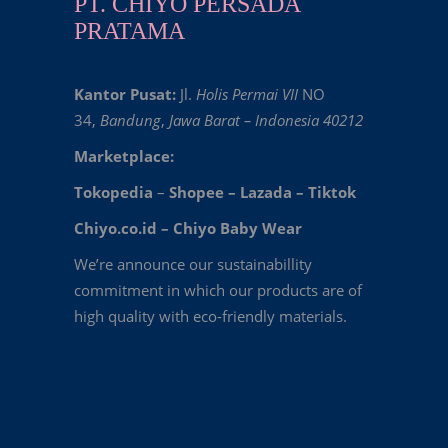
PT. CHIYO PERSADA
PRATAMA
Kantor Pusat:
Jl.
Holis Permai VII
NO
34,
Bandung
,
Jawa Barat – Indonesia 40212
Marketplace:
Tokopedia
–
Shopee
–
Lazada
–
Tiktok
Chiyo.co.id –
Chiyo Baby Wear
We’re announce our sustainabillity
commitment in which our products are of
high quality with eco-friendly materials.