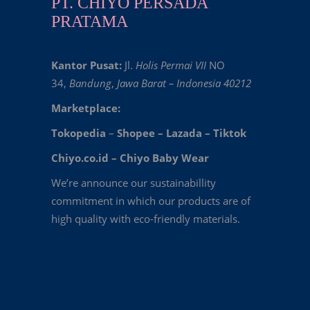
PT. CHIYO PERSADA
PRATAMA
Kantor Pusat:
Jl.
Holis Permai VII
NO
34,
Bandung
,
Jawa Barat – Indonesia 40212
Marketplace:
Tokopedia
–
Shopee
–
Lazada
–
Tiktok
Chiyo.co.id –
Chiyo Baby Wear
We’re announce our sustainabillity
commitment in which our products are of
high quality with eco-friendly materials.