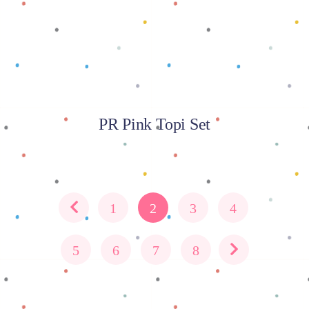
PR Pink Topi Set
1
2
3
4
5
6
7
8