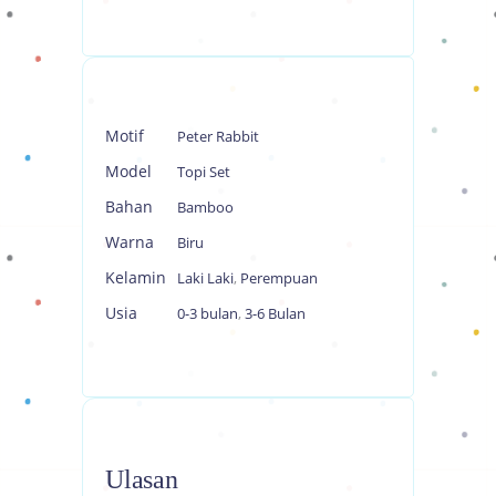
Motif
Peter Rabbit
Model
Topi Set
Bahan
Bamboo
Warna
Biru
Kelamin
Laki Laki
,
Perempuan
Usia
0-3 bulan
,
3-6 Bulan
Ulasan