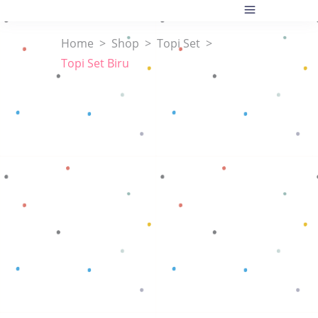
Home
>
Shop
>
Topi Set
>
Topi Set Biru