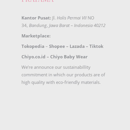
Kantor Pusat:
Jl.
Holis Permai VII
NO
34,
Bandung
,
Jawa Barat – Indonesia 40212
Marketplace:
Tokopedia
–
Shopee
–
Lazada
–
Tiktok
Chiyo.co.id –
Chiyo Baby Wear
We’re announce our sustainabillity
commitment in which our products are of
high quality with eco-friendly materials.