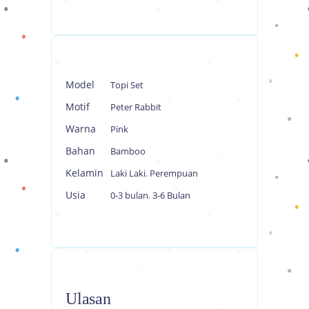
Model
Topi Set
Motif
Peter Rabbit
Warna
Pink
Bahan
Bamboo
Kelamin
Laki Laki
,
Perempuan
Usia
0-3 bulan
,
3-6 Bulan
Ulasan