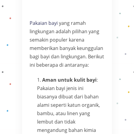
Pakaian bayi
yang ramah
lingkungan adalah pilihan yang
semakin populer karena
memberikan banyak keunggulan
bagi bayi dan lingkungan. Berikut
ini beberapa di antaranya:
Aman untuk kulit bayi
:
Pakaian bayi jenis ini
biasanya dibuat dari bahan
alami seperti katun organik,
bambu, atau linen yang
lembut dan tidak
mengandung bahan kimia