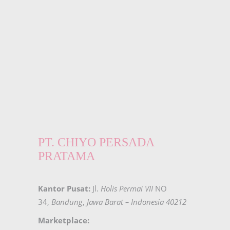
PT. CHIYO PERSADA
PRATAMA
Kantor Pusat:
Jl.
Holis Permai VII
NO
34,
Bandung
,
Jawa Barat – Indonesia 40212
Marketplace: