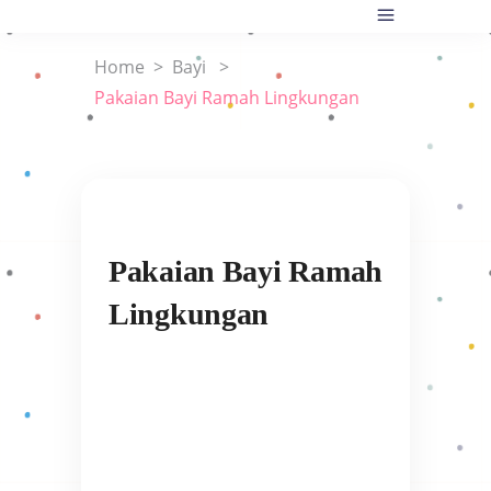
Home
>
Bayi
>
Pakaian Bayi Ramah Lingkungan
Pakaian Bayi Ramah
Lingkungan