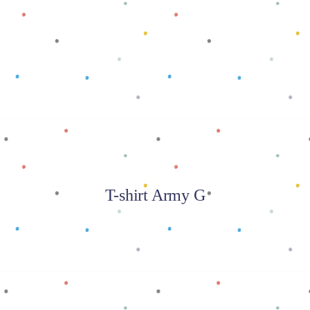
Baca selengkapnya
T-shirt Army G