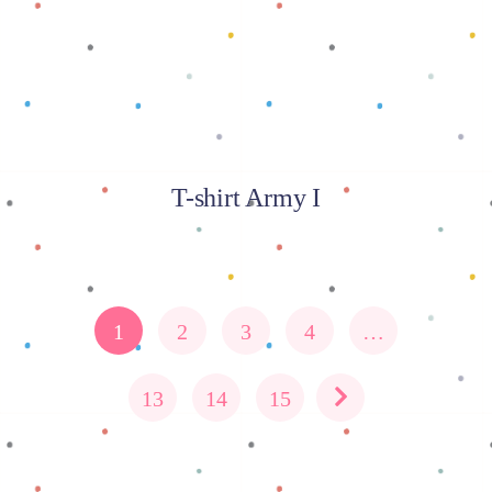
T-shirt Army I
1
2
3
4
…
13
14
15