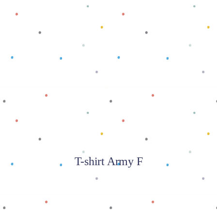
Baca selengkapnya
T-shirt Army F