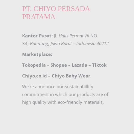
PT. CHIYO PERSADA
PRATAMA
Kantor Pusat:
Jl.
Holis Permai VII
NO
34,
Bandung
,
Jawa Barat – Indonesia 40212
Marketplace:
Tokopedia
–
Shopee
–
Lazada
–
Tiktok
Chiyo.co.id –
Chiyo Baby Wear
We’re announce our sustainabillity
commitment in which our products are of
high quality with eco-friendly materials.