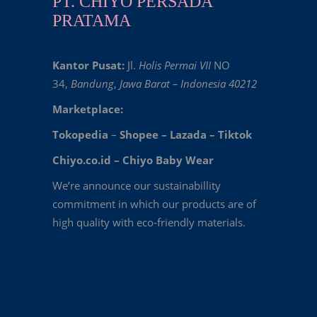
PT. CHIYO PERSADA
PRATAMA
Kantor Pusat:
Jl.
Holis Permai VII
NO
34,
Bandung
,
Jawa Barat – Indonesia 40212
Marketplace:
Tokopedia
–
Shopee
–
Lazada
–
Tiktok
Chiyo.co.id –
Chiyo Baby Wear
We’re announce our sustainabillity
commitment in which our products are of
high quality with eco-friendly materials.