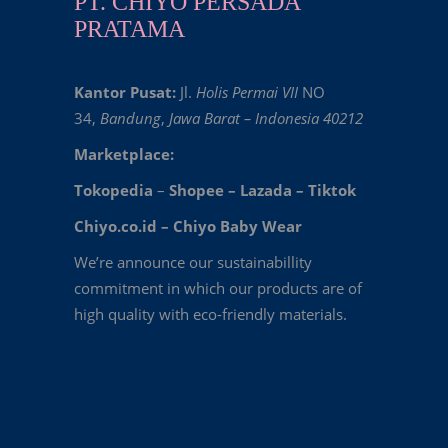
PT. CHIYO PERSADA
PRATAMA
Kantor Pusat:
Jl.
Holis Permai VII
NO
34,
Bandung
,
Jawa Barat – Indonesia 40212
Marketplace:
Tokopedia
–
Shopee
–
Lazada
–
Tiktok
Chiyo.co.id –
Chiyo Baby Wear
We’re announce our sustainabillity
commitment in which our products are of
high quality with eco-friendly materials.