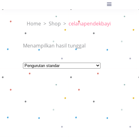
Home
>
Shop
>
celanapendekbayi
Menampilkan hasil tunggal
Baca selengkapnya