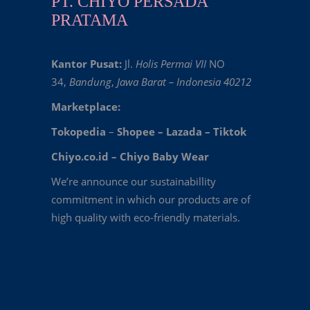
PT. CHIYO PERSADA
PRATAMA
Kantor Pusat:
Jl.
Holis Permai VII
NO
34,
Bandung
,
Jawa Barat – Indonesia 40212
Marketplace:
Tokopedia
–
Shopee
–
Lazada
–
Tiktok
Chiyo.co.id –
Chiyo Baby Wear
We’re announce our sustainabillity
commitment in which our products are of
high quality with eco-friendly materials.