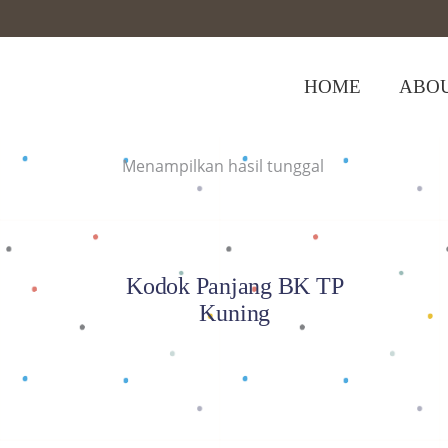
HOME
ABOU
Home
>
Shop
>
Kodok Panjang BK TP K
Menampilkan hasil tunggal
Baca selengkapnya
Kodok Panjang BK TP
Kuning