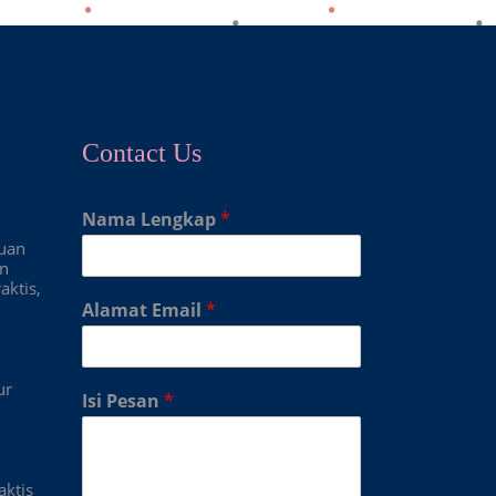
Contact Us
Nama Lengkap
*
duan
an
aktis,
Alamat Email
*
ur
Isi Pesan
*
aktis