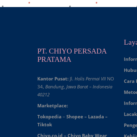
Lay
PT. CHIYO PERSADA
PRATAMA
Infor
Hubu
Kantor Pusat:
Jl.
Holis Permai VII
NO
Cara
34,
Bandung
,
Jawa Barat – Indonesia
Meto
40212
Infor
Marketplace:
Lacak
Tokopedia
–
Shopee
–
Lazada
–
Tiktok
Peng
Chiyo.co.id –
Chiyo Baby Wear
Kebij