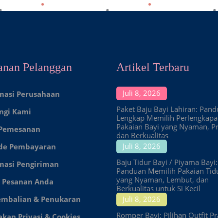
anan Pelanggan
Artikel Terbaru
Juli 8, 2026
masi Perusahaan
Paket Baju Bayi Lahiran: Pan
ngi Kami
Lengkap Memilih Perlengkap
Pakaian Bayi yang Nyaman, Pr
 Pemesanan
dan Berkualitas
Juli 8, 2026
de Pembayaran
Baju Tidur Bayi / Piyama Bayi:
masi Pengiriman
Panduan Memilih Pakaian Tid
yang Nyaman, Lembut, dan
 Pesanan Anda
Berkualitas untuk Si Kecil
embalian & Penukaran
Juli 8, 2026
Romper Bayi: Pilihan Outfit Pr
akan Privasi & Cookies