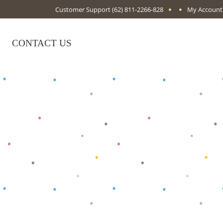
Customer Support
(62) 811-2266-828
My Account
CONTACT US