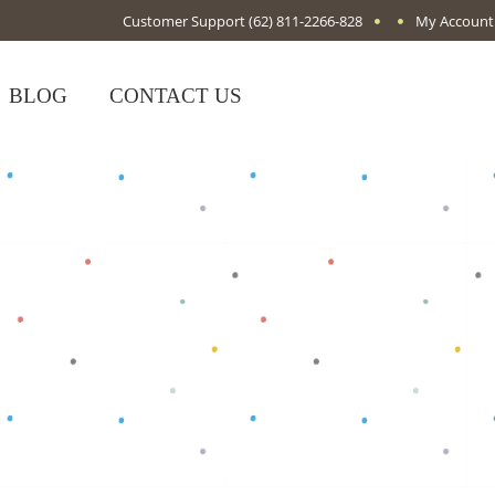
Customer Support
(62) 811-2266-828
My Account
BLOG
CONTACT US