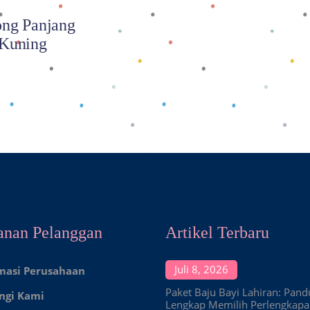
ng Panjang
Kuning
anan Pelanggan
Artikel Terbaru
Juli 8, 2026
masi Perusahaan
Paket Baju Bayi Lahiran: Pan
ngi Kami
Lengkap Memilih Perlengkap