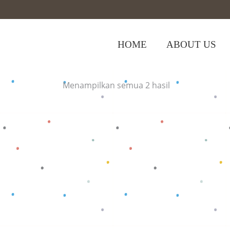
HOME
ABOUT US
Home
>
Shop
>
Oblong Panjang Kuning
Menampilkan semua 2 hasil
Baca selengkapnya
Baca