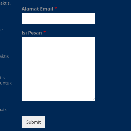
aktis,
Alamat Email
*
ur
Isi Pesan
*
aktis
is,
untuk
baik
Submit