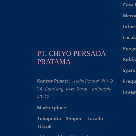
Cara
Meto
Infor
Lacak
Peng
PT. CHIYO PERSADA
Kebij
PRATAMA
Syara
Kantor Pusat:
Jl.
Holis Permai VII
NO
Frequ
34,
Bandung
,
Jawa Barat – Indonesia
Inves
40212
Marketplace:
Tokopedia
–
Shopee
–
Lazada
–
Tiktok