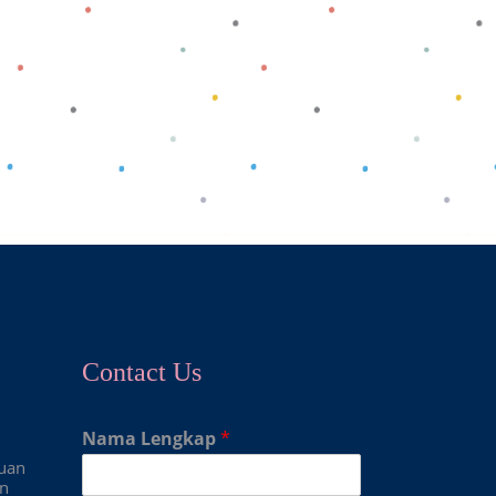
Contact Us
Nama Lengkap
*
duan
an