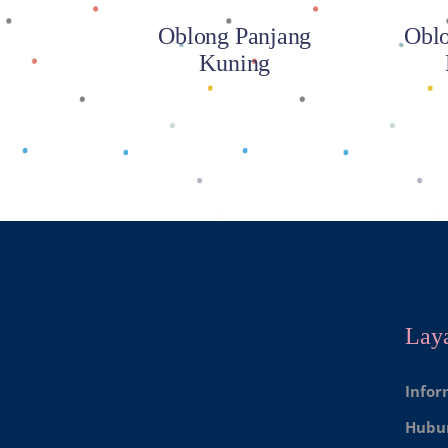
Oblong Panjang
Oblo
Kuning
Lay
Infor
Hubu