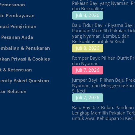
Pakaian Bayi yang Nyaman, Pr
 Pemesanan
dan Berkualitas
Juli 8, 2026
de Pembayaran
Baju Tidur Bayi / Piyama Bayi:
masi Pengiriman
Panduan Memilih Pakaian Tid
yang Nyaman, Lembut, dan
 Pesanan Anda
Berkualitas untuk Si Kecil
embalian & Penukaran
Juli 8, 2026
Romper Bayi: Pilihan Outfit Pr
akan Privasi & Cookies
dan Nyaman
t & Ketentuan
Juli 7, 2026
Jumper Bayi: Pilihan Baju Prakt
ently Asked Question
Nyaman, dan Menggemaskan 
Si Kecil
tor Relation
Juli 7, 2026
Baju Bayi 0-3 Bulan: Panduan
Lengkap Memilih Pakaian Ter
untuk Awal Kehidupan Si Kecil