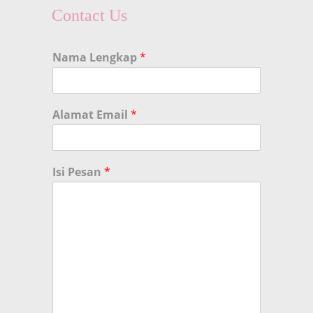
Contact Us
Nama Lengkap
*
Alamat Email
*
Isi Pesan
*