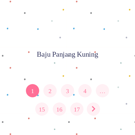
Baju Panjang Kuning
1
2
3
4
…
15
16
17