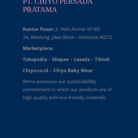
PT. CHIYO PERSADA
PRATAMA
Kantor Pusat:
Jl.
Holis Permai VII
NO
34,
Bandung
,
Jawa Barat – Indonesia 40212
Marketplace:
Tokopedia
–
Shopee
–
Lazada
–
Tiktok
Chiyo.co.id –
Chiyo Baby Wear
We’re announce our sustainabillity
commitment in which our products are of
high quality with eco-friendly materials.