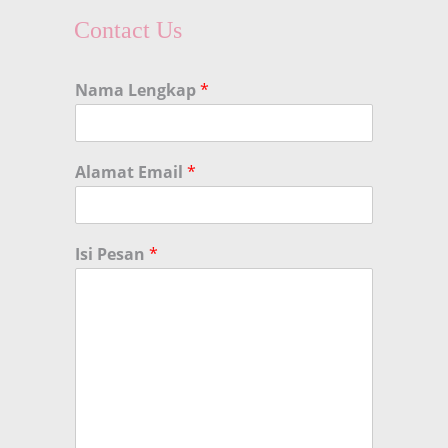
Contact Us
Nama Lengkap
*
Alamat Email
*
Isi Pesan
*