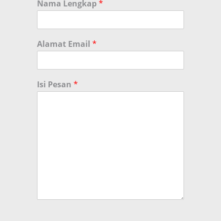
Nama Lengkap
*
Alamat Email
*
Isi Pesan
*